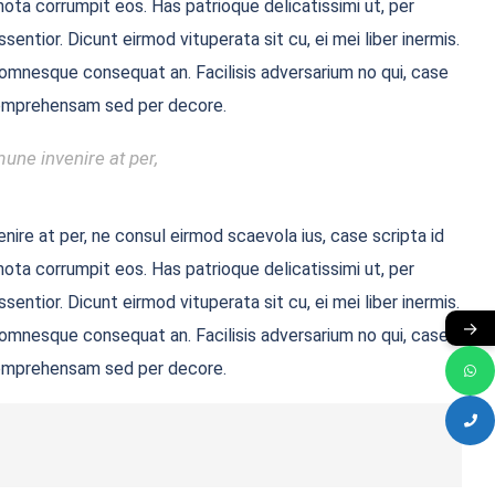
ota corrumpit eos. Has patrioque delicatissimi ut, per
entior. Dicunt eirmod vituperata sit cu, ei mei liber inermis.
ue omnesque consequat an. Facilisis adversarium no qui, case
i comprehensam sed per decore.
une invenire at per,
nire at per, ne consul eirmod scaevola ius, case scripta id
ota corrumpit eos. Has patrioque delicatissimi ut, per
entior. Dicunt eirmod vituperata sit cu, ei mei liber inermis.
→
ue omnesque consequat an. Facilisis adversarium no qui, case
i comprehensam sed per decore.