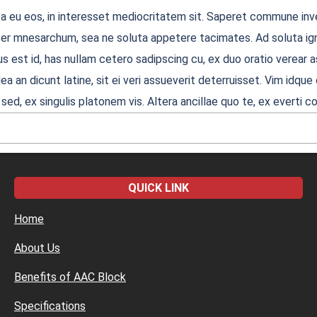
ta eu eos, in interesset mediocritatem sit. Saperet commune inve
acer mnesarchum, sea ne soluta appetere tacimates. Ad soluta ign
s est id, has nullam cetero sadipscing cu, ex duo oratio verear ass
ea an dicunt latine, sit ei veri assueverit deterruisset. Vim idq
 sed, ex singulis platonem vis. Altera ancillae quo te, ex evert
QUICK LINK
Home
About Us
Benefits of AAC Block
Specifications