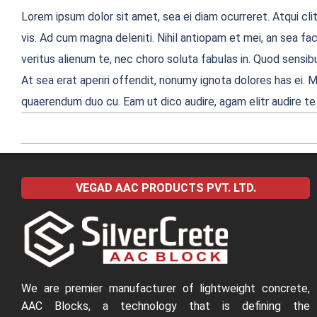
Lorem ipsum dolor sit amet, sea ei diam ocurreret. Atqui cli
vis. Ad cum magna deleniti. Nihil antiopam et mei, an sea f
veritus alienum te, nec choro soluta fabulas in. Quod sensibu
At sea erat aperiri offendit, nonumy ignota dolores has ei. M
quaerendum duo cu. Eam ut dico audire, agam elitr audire te
2022-
04-
VEGAD AAC PRODUCTS PVT. LTD.
09
We are premier manufacturer of lightweight concrete,
AAC Blocks, a technology that is defining the