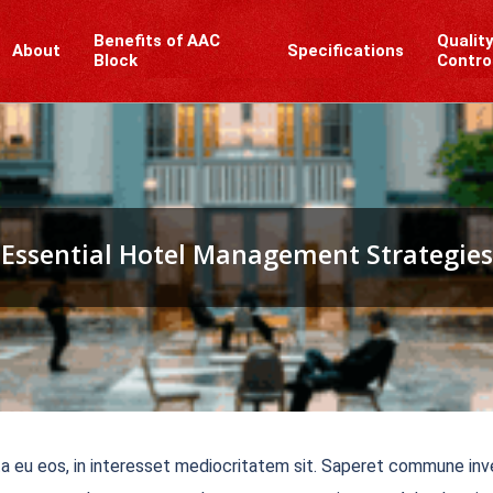
Benefits of AAC
Qualit
About
Specifications
Block
Contro
Essential Hotel Management Strategies
ta eu eos, in interesset mediocritatem sit. Saperet commune inve