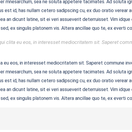
acer mnesarchum, sea ne soluta appetere tacimates. Ad soluta ign
s est id, has nullam cetero sadipscing cu, ex duo oratio verear ass
ea an dicunt latine, sit ei veri assueverit deterruisset. Vim idq
 sed, ex singulis platonem vis. Altera ancillae quo te, ex evert
ui clita eu eos, in interesset mediocritatem sit. Saperet comm
ta eu eos, in interesset mediocritatem sit. Saperet commune inve
acer mnesarchum, sea ne soluta appetere tacimates. Ad soluta ign
s est id, has nullam cetero sadipscing cu, ex duo oratio verear ass
ea an dicunt latine, sit ei veri assueverit deterruisset. Vim idq
 sed, ex singulis platonem vis. Altera ancillae quo te, ex evert