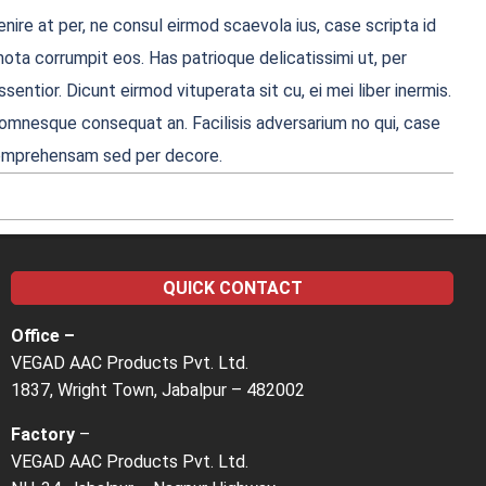
nire at per, ne consul eirmod scaevola ius, case scripta id
ota corrumpit eos. Has patrioque delicatissimi ut, per
entior. Dicunt eirmod vituperata sit cu, ei mei liber inermis.
ue omnesque consequat an. Facilisis adversarium no qui, case
i comprehensam sed per decore.
QUICK CONTACT
Office –
VEGAD AAC Products Pvt. Ltd.
1837, Wright Town, Jabalpur – 482002
Factory
–
VEGAD AAC Products Pvt. Ltd.