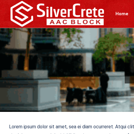
Skip
to
Home
content
Lorem ipsum dolor sit amet, sea ei diam ocurreret. Atqui cli