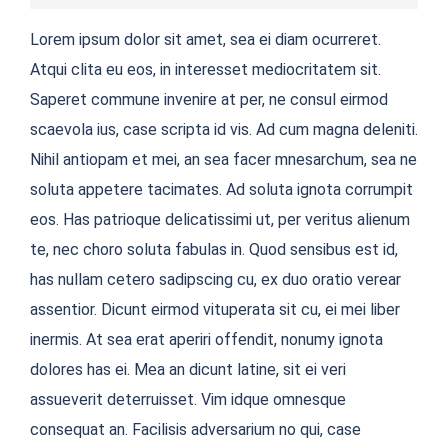
Lorem ipsum dolor sit amet, sea ei diam ocurreret.
Atqui clita eu eos, in interesset mediocritatem sit.
Saperet commune invenire at per, ne consul eirmod
scaevola ius, case scripta id vis. Ad cum magna deleniti.
Nihil antiopam et mei, an sea facer mnesarchum, sea ne
soluta appetere tacimates. Ad soluta ignota corrumpit
eos. Has patrioque delicatissimi ut, per veritus alienum
te, nec choro soluta fabulas in. Quod sensibus est id,
has nullam cetero sadipscing cu, ex duo oratio verear
assentior. Dicunt eirmod vituperata sit cu, ei mei liber
inermis. At sea erat aperiri offendit, nonumy ignota
dolores has ei. Mea an dicunt latine, sit ei veri
assueverit deterruisset. Vim idque omnesque
consequat an. Facilisis adversarium no qui, case