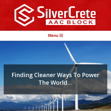
Skip
to
content
Primary
Menu
Navigation
Menu
Finding Cleaner Ways To Power
The World…