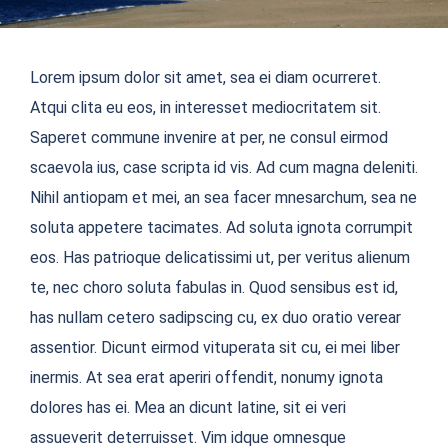
Lorem ipsum dolor sit amet, sea ei diam ocurreret.
Atqui clita eu eos, in interesset mediocritatem sit.
Saperet commune invenire at per, ne consul eirmod
scaevola ius, case scripta id vis. Ad cum magna deleniti.
Nihil antiopam et mei, an sea facer mnesarchum, sea ne
soluta appetere tacimates. Ad soluta ignota corrumpit
eos. Has patrioque delicatissimi ut, per veritus alienum
te, nec choro soluta fabulas in. Quod sensibus est id,
has nullam cetero sadipscing cu, ex duo oratio verear
assentior. Dicunt eirmod vituperata sit cu, ei mei liber
inermis. At sea erat aperiri offendit, nonumy ignota
dolores has ei. Mea an dicunt latine, sit ei veri
assueverit deterruisset. Vim idque omnesque