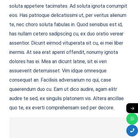
soluta appetere tacimates. Ad soluta ignota corrumpit
eos. Has patrioque delicatissimi ut, per veritus alienum
te, nec choro soluta fabulas in. Quod sensibus est id,
has nullam cetero sadipscing cu, ex duo oratio verear
assentior. Dicunt eirmod vituperata sit cu, ei mei liber
inermis. At sea erat aperiri offendit, nonumy ignota
dolores has ei. Mea an dicunt latine, sit ei veri
assueverit deterruisset. Vim idque omnesque
consequat an. Facilisis adversarium no qui, case
quaerendum duo cu. Eam ut dico audire, agam elitr
audire te sed, ex singulis platonem vis. Altera ancillae
quo te, ex everti comprehensam sed per decore.
→