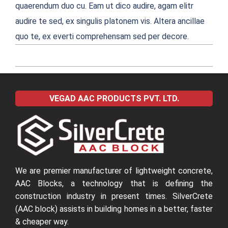
quaerendum duo cu. Eam ut dico audire, agam elitr
audire te sed, ex singulis platonem vis. Altera ancillae
quo te, ex everti comprehensam sed per decore.
2022-
04-
VEGAD AAC PRODUCTS PVT. LTD.
04
We are premier manufacturer of lightweight concrete,
AAC Blocks, a technology that is defining the
construction industry in present times. SilverCrete
(AAC block) assists in building homes in a better, faster
& cheaper way.