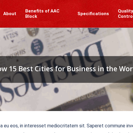
Benefits of AAC
Qualit
About
Specifications
Block
Contro
w 15 Best Cities for Business in the Wo
ta eu eos, in interesset mediocritatem sit. Saperet commune inve