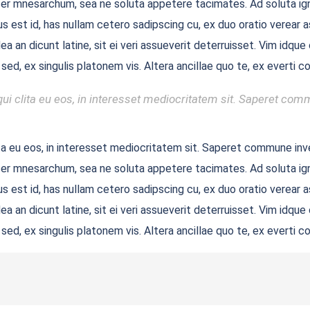
acer mnesarchum, sea ne soluta appetere tacimates. Ad soluta ign
s est id, has nullam cetero sadipscing cu, ex duo oratio verear ass
ea an dicunt latine, sit ei veri assueverit deterruisset. Vim idq
 sed, ex singulis platonem vis. Altera ancillae quo te, ex evert
ui clita eu eos, in interesset mediocritatem sit. Saperet comm
ta eu eos, in interesset mediocritatem sit. Saperet commune inve
acer mnesarchum, sea ne soluta appetere tacimates. Ad soluta ign
s est id, has nullam cetero sadipscing cu, ex duo oratio verear ass
ea an dicunt latine, sit ei veri assueverit deterruisset. Vim idq
 sed, ex singulis platonem vis. Altera ancillae quo te, ex evert