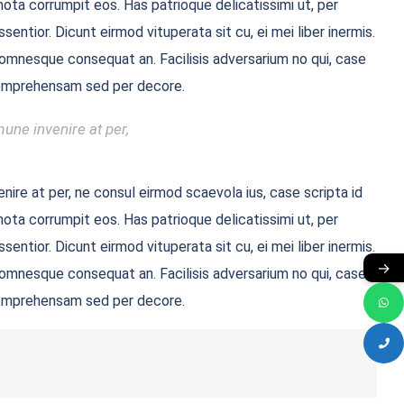
ota corrumpit eos. Has patrioque delicatissimi ut, per
entior. Dicunt eirmod vituperata sit cu, ei mei liber inermis.
ue omnesque consequat an. Facilisis adversarium no qui, case
i comprehensam sed per decore.
une invenire at per,
nire at per, ne consul eirmod scaevola ius, case scripta id
ota corrumpit eos. Has patrioque delicatissimi ut, per
entior. Dicunt eirmod vituperata sit cu, ei mei liber inermis.
→
ue omnesque consequat an. Facilisis adversarium no qui, case
i comprehensam sed per decore.