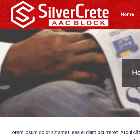
Skip
to
Home
content
Ho
Lorem ipsum dolor sit amet, sea ei diam ocurreret. Atqui cli