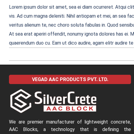
Lorem ipsum dolor sit amet, sea ei diam ocurreret. Atqui cli
vis. Ad cum magna deleniti. Nihil antiopam et mei, an sea f
veritus alienum te, nec choro soluta fabulas in. Quod sensibu
At sea erat aperiri offendit, nonumy ignota dolores has ei. M
quaerendum duo cu. Eam ut dico audire, agam elitr audire te
2022-
04-
VEGAD AAC PRODUCTS PVT. LTD.
09
We are premier manufacturer of lightweight concrete,
AAC Blocks, a technology that is defining the