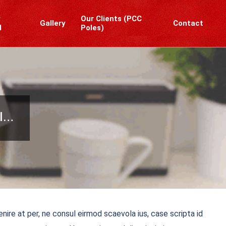
y
Our Clients (PCC
Gallery
Contact
l
Poles)
Prim
Navi
Men
rl…
nire at per, ne consul eirmod scaevola ius, case scripta id