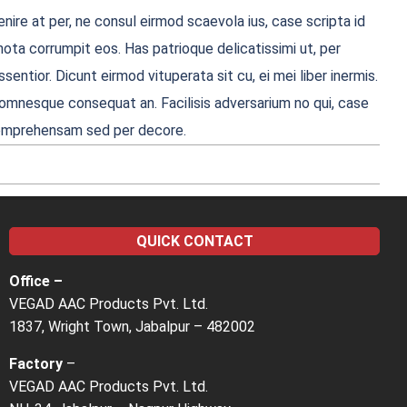
nire at per, ne consul eirmod scaevola ius, case scripta id
ota corrumpit eos. Has patrioque delicatissimi ut, per
entior. Dicunt eirmod vituperata sit cu, ei mei liber inermis.
ue omnesque consequat an. Facilisis adversarium no qui, case
i comprehensam sed per decore.
QUICK CONTACT
Office –
VEGAD AAC Products Pvt. Ltd.
1837, Wright Town, Jabalpur – 482002
Factory
–
VEGAD AAC Products Pvt. Ltd.