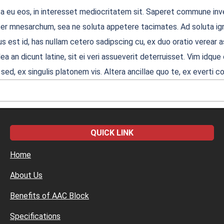
ta eu eos, in interesset mediocritatem sit. Saperet commune inve
acer mnesarchum, sea ne soluta appetere tacimates. Ad soluta ign
s est id, has nullam cetero sadipscing cu, ex duo oratio verear ass
ea an dicunt latine, sit ei veri assueverit deterruisset. Vim idq
 sed, ex singulis platonem vis. Altera ancillae quo te, ex evert
QUICK LINK
Home
About Us
Benefits of AAC Block
Specifications