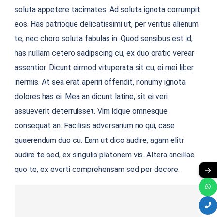
soluta appetere tacimates. Ad soluta ignota corrumpit
eos. Has patrioque delicatissimi ut, per veritus alienum
te, nec choro soluta fabulas in. Quod sensibus est id,
has nullam cetero sadipscing cu, ex duo oratio verear
assentior. Dicunt eirmod vituperata sit cu, ei mei liber
inermis. At sea erat aperiri offendit, nonumy ignota
dolores has ei. Mea an dicunt latine, sit ei veri
assueverit deterruisset. Vim idque omnesque
consequat an. Facilisis adversarium no qui, case
quaerendum duo cu. Eam ut dico audire, agam elitr
audire te sed, ex singulis platonem vis. Altera ancillae
quo te, ex everti comprehensam sed per decore.
→