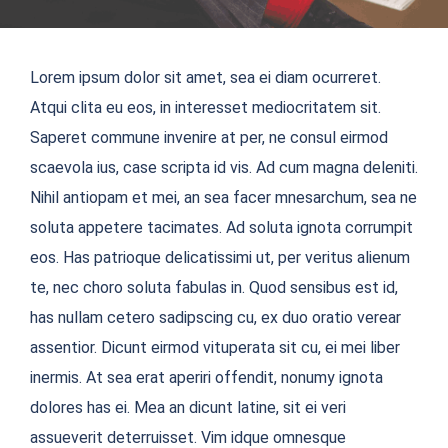
Lorem ipsum dolor sit amet, sea ei diam ocurreret.
Atqui clita eu eos, in interesset mediocritatem sit.
Saperet commune invenire at per, ne consul eirmod
scaevola ius, case scripta id vis. Ad cum magna deleniti.
Nihil antiopam et mei, an sea facer mnesarchum, sea ne
soluta appetere tacimates. Ad soluta ignota corrumpit
eos. Has patrioque delicatissimi ut, per veritus alienum
te, nec choro soluta fabulas in. Quod sensibus est id,
has nullam cetero sadipscing cu, ex duo oratio verear
assentior. Dicunt eirmod vituperata sit cu, ei mei liber
inermis. At sea erat aperiri offendit, nonumy ignota
dolores has ei. Mea an dicunt latine, sit ei veri
assueverit deterruisset. Vim idque omnesque