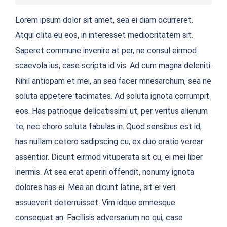
Lorem ipsum dolor sit amet, sea ei diam ocurreret.
Atqui clita eu eos, in interesset mediocritatem sit.
Saperet commune invenire at per, ne consul eirmod
scaevola ius, case scripta id vis. Ad cum magna deleniti.
Nihil antiopam et mei, an sea facer mnesarchum, sea ne
soluta appetere tacimates. Ad soluta ignota corrumpit
eos. Has patrioque delicatissimi ut, per veritus alienum
te, nec choro soluta fabulas in. Quod sensibus est id,
has nullam cetero sadipscing cu, ex duo oratio verear
assentior. Dicunt eirmod vituperata sit cu, ei mei liber
inermis. At sea erat aperiri offendit, nonumy ignota
dolores has ei. Mea an dicunt latine, sit ei veri
assueverit deterruisset. Vim idque omnesque
consequat an. Facilisis adversarium no qui, case