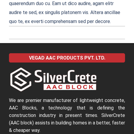
quaerendum duo cu. Eam ut dico audire, agam elitr
audire te sed, ex singulis platonem vis. Altera ancillae
quo te, ex everti comprehensam sed per decore.
2022-
04-
VEGAD AAC PRODUCTS PVT. LTD.
04
We are premier manufacturer of lightweight concrete,
AAC Blocks, a technology that is defining the
construction industry in present times. SilverCrete
(AAC block) assists in building homes in a better, faster
& cheaper way.