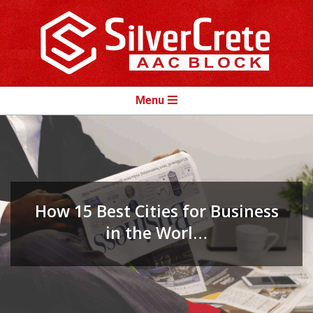
Skip
to
content
Primary
Menu
Navigation
Menu
How 15 Best Cities for Business
in the Worl…