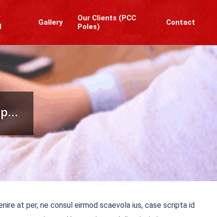
y
Our Clients (PCC
Gallery
Contact
l
Poles)
Prim
Navi
Men
cap…
nire at per, ne consul eirmod scaevola ius, case scripta id