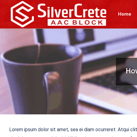
Skip
to
Home
content
How
Lorem ipsum dolor sit amet, sea ei diam ocurreret. Atqui cli