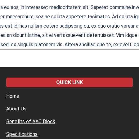
ta eu eos, in interesset mediocritatem sit. Saperet commune inve
acer mnesarchum, sea ne soluta appetere tacimates. Ad soluta ign
s est id, has nullam cetero sadipscing cu, ex duo oratio verear ass
ea an dicunt latine, sit ei veri assueverit deterruisset. Vim idq
 sed, ex singulis platonem vis. Altera ancillae quo te, ex evert
QUICK LINK
Home
About Us
Benefits of AAC Block
Specifications