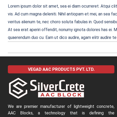
Lorem ipsum dolor sit amet, sea ei diam ocurreret. Atqui cli
vis. Ad cum magna deleniti. Nihil antiopam et mei, an sea f
veritus alienum te, nec choro soluta fabulas in. Quod sensibu
At sea erat aperiri offendit, nonumy ignota dolores has ei. M
quaerendum duo cu. Eam ut dico audire, agam elitr audire te
2022-
04-
VEGAD AAC PRODUCTS PVT. LTD.
09
We are premier manufacturer of lightweight concrete,
AAC Blocks, a technology that is defining the