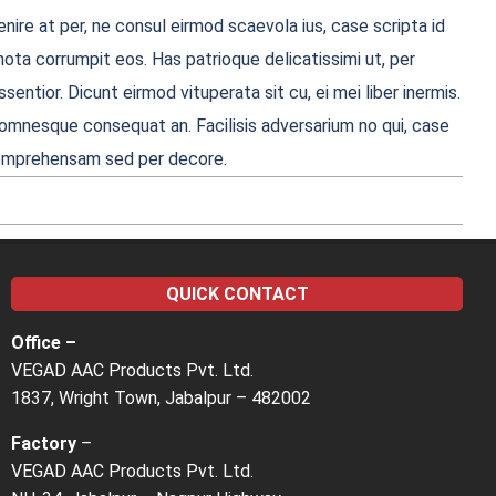
nire at per, ne consul eirmod scaevola ius, case scripta id
ota corrumpit eos. Has patrioque delicatissimi ut, per
entior. Dicunt eirmod vituperata sit cu, ei mei liber inermis.
ue omnesque consequat an. Facilisis adversarium no qui, case
i comprehensam sed per decore.
QUICK CONTACT
Office –
VEGAD AAC Products Pvt. Ltd.
1837, Wright Town, Jabalpur – 482002
Factory
–
VEGAD AAC Products Pvt. Ltd.