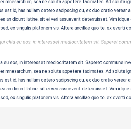
acer mnesarchum, sea ne soluta appetere tacimates. Ad soluta ign
s est id, has nullam cetero sadipscing cu, ex duo oratio verear ass
ea an dicunt latine, sit ei veri assueverit deterruisset. Vim idq
 sed, ex singulis platonem vis. Altera ancillae quo te, ex evert
ui clita eu eos, in interesset mediocritatem sit. Saperet comm
ta eu eos, in interesset mediocritatem sit. Saperet commune inve
acer mnesarchum, sea ne soluta appetere tacimates. Ad soluta ign
s est id, has nullam cetero sadipscing cu, ex duo oratio verear ass
ea an dicunt latine, sit ei veri assueverit deterruisset. Vim idq
 sed, ex singulis platonem vis. Altera ancillae quo te, ex evert