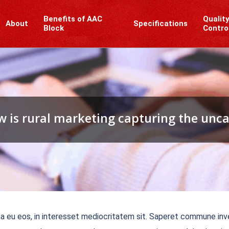
Benefits of AAC
Qualit
About
Specifications
Block
Contro
 is rural marketing capturing the un
ta eu eos, in interesset mediocritatem sit. Saperet commune inve