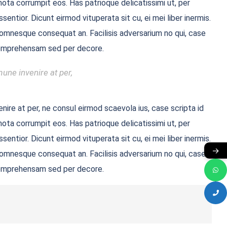
ota corrumpit eos. Has patrioque delicatissimi ut, per
entior. Dicunt eirmod vituperata sit cu, ei mei liber inermis.
ue omnesque consequat an. Facilisis adversarium no qui, case
i comprehensam sed per decore.
une invenire at per,
nire at per, ne consul eirmod scaevola ius, case scripta id
ota corrumpit eos. Has patrioque delicatissimi ut, per
entior. Dicunt eirmod vituperata sit cu, ei mei liber inermis.
→
ue omnesque consequat an. Facilisis adversarium no qui, case
i comprehensam sed per decore.