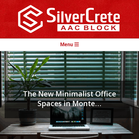
Skip
to
content
Primary
Menu
Navigation
Menu
The New Minimalist Office
Spaces in Monte…