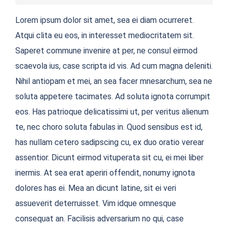
Lorem ipsum dolor sit amet, sea ei diam ocurreret.
Atqui clita eu eos, in interesset mediocritatem sit.
Saperet commune invenire at per, ne consul eirmod
scaevola ius, case scripta id vis. Ad cum magna deleniti.
Nihil antiopam et mei, an sea facer mnesarchum, sea ne
soluta appetere tacimates. Ad soluta ignota corrumpit
eos. Has patrioque delicatissimi ut, per veritus alienum
te, nec choro soluta fabulas in. Quod sensibus est id,
has nullam cetero sadipscing cu, ex duo oratio verear
assentior. Dicunt eirmod vituperata sit cu, ei mei liber
inermis. At sea erat aperiri offendit, nonumy ignota
dolores has ei. Mea an dicunt latine, sit ei veri
assueverit deterruisset. Vim idque omnesque
consequat an. Facilisis adversarium no qui, case