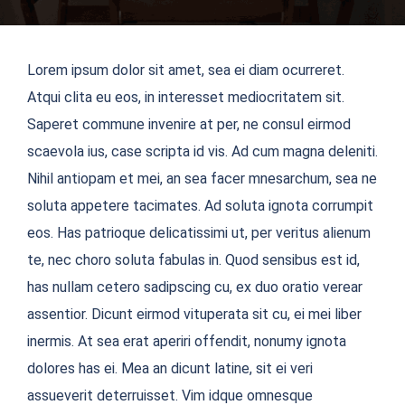
Lorem ipsum dolor sit amet, sea ei diam ocurreret.
Atqui clita eu eos, in interesset mediocritatem sit.
Saperet commune invenire at per, ne consul eirmod
scaevola ius, case scripta id vis. Ad cum magna deleniti.
Nihil antiopam et mei, an sea facer mnesarchum, sea ne
soluta appetere tacimates. Ad soluta ignota corrumpit
eos. Has patrioque delicatissimi ut, per veritus alienum
te, nec choro soluta fabulas in. Quod sensibus est id,
has nullam cetero sadipscing cu, ex duo oratio verear
assentior. Dicunt eirmod vituperata sit cu, ei mei liber
inermis. At sea erat aperiri offendit, nonumy ignota
dolores has ei. Mea an dicunt latine, sit ei veri
assueverit deterruisset. Vim idque omnesque