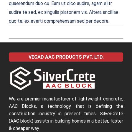
quaerendum duo cu. Eam ut dico audire, agam elitr
audire te sed, ex singulis platonem vis. Altera ancillae
quo te, ex everti comprehensam sed per decore.
2022-
04-
VEGAD AAC PRODUCTS PVT. LTD.
04
We are premier manufacturer of lightweight concrete,
AAC Blocks, a technology that is defining the
construction industry in present times. SilverCrete
(AAC block) assists in building homes in a better, faster
& cheaper way.