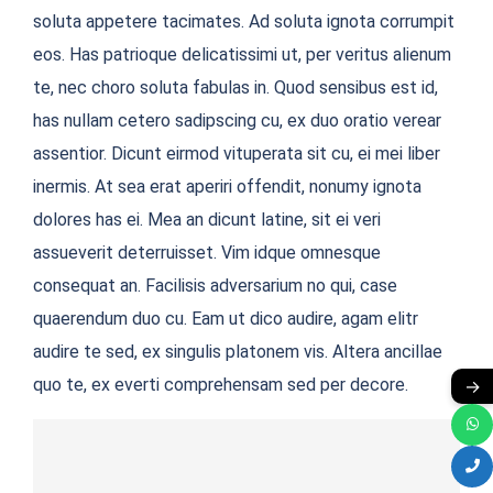
soluta appetere tacimates. Ad soluta ignota corrumpit
eos. Has patrioque delicatissimi ut, per veritus alienum
te, nec choro soluta fabulas in. Quod sensibus est id,
has nullam cetero sadipscing cu, ex duo oratio verear
assentior. Dicunt eirmod vituperata sit cu, ei mei liber
inermis. At sea erat aperiri offendit, nonumy ignota
dolores has ei. Mea an dicunt latine, sit ei veri
assueverit deterruisset. Vim idque omnesque
consequat an. Facilisis adversarium no qui, case
quaerendum duo cu. Eam ut dico audire, agam elitr
audire te sed, ex singulis platonem vis. Altera ancillae
quo te, ex everti comprehensam sed per decore.
→